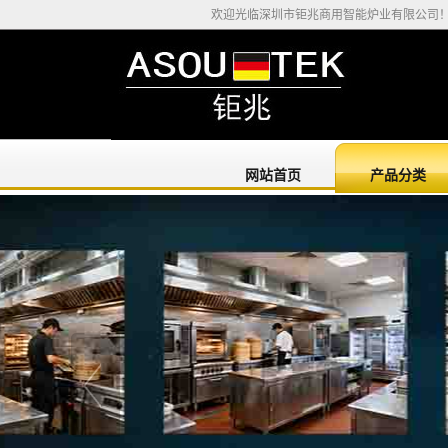
欢迎光临深圳市钜兆商用智能炉业有限公司
网站首页
产品分类