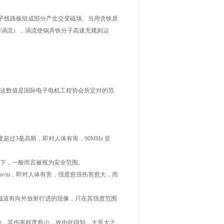
子线路板组成部分产生交变磁场、当用含铁质
即涡流），涡流使锅具铁分子高速无规则运
0Hz）；这数值是国际电子电机工程协会所定对的范
超过3毫高斯，即对人体有害，90MHz 至
以下，一般而言被视为安全范围。
mv/m，即对人体有害，强度愈强伤害愈大，而
电磁波有向外放射行进的现像，只在其强度范围
0MHz，其伤害程度愈小，故由此得知，大哥大之