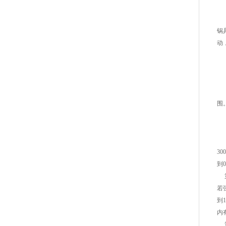
商
大
锅
动
那
电
围
下
第
3
到
第
若
到
内
第