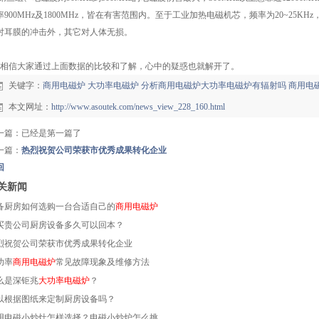
率900MHz及1800MHz，皆在有害范围内。至于工业加热电磁机芯，频率为20~25KHz
对耳膜的冲击外，其它对人体无损。
信大家通过上面数据的比较和了解，心中的疑惑也就解开了。
关键字：
商用电磁炉
大功率电磁炉
分析商用电磁炉大功率电磁炉有辐射吗
商用电
本文网址：
http://www.asoutek.com/news_view_228_160.html
一篇：已经是第一篇了
一篇：
热烈祝贺公司荣获市优秀成果转化企业
回
关新闻
备厨房如何选购一台合适自己的
商用电磁炉
买贵公司厨房设备多久可以回本？
烈祝贺公司荣获市优秀成果转化企业
功率
商用电磁炉
常见故障现象及维修方法
么是深钜兆
大功率电磁炉
？
以根据图纸来定制厨房设备吗？
用电磁小炒灶怎样选择？电磁小炒炉怎么挑...