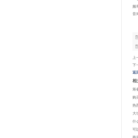
频
音
相
上
下
返
相
筹
购
热
大
什
可
商