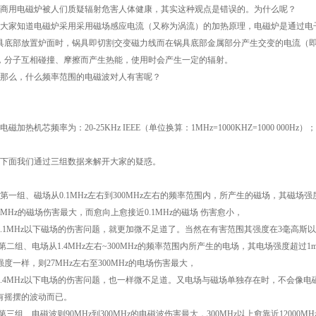
用电磁炉被人们质疑辐射危害人体健康，其实这种观点是错误的。为什么呢？
家知道电磁炉采用采用磁场感应电流（又称为涡流）的加热原理，电磁炉是通过电
具底部放置炉面时，锅具即切割交变磁力线而在锅具底部金属部分产生交变的电流（
，分子互相碰撞、摩擦而产生热能，使用时会产生一定的辐射。
么，什么频率范围的电磁波对人有害呢？
磁加热机芯频率为：20-25KHz IEEE（单位换算：1MHz=1000KHZ=1000 00
。
面我们通过三组数据来解开大家的疑惑。
一组、磁场从0.1MHz左右到300MHz左右的频率范围内，所产生的磁场，其磁场强度
00MHz的磁场伤害最大，而愈向上愈接近0.1MHz的磁场 伤害愈小，
0.1MHz以下磁场的伤害问题，就更加微不足道了。当然在有害范围其强度在3毫高斯
二组、电场从1.4MHz左右~300MHz的频率范围内所产生的电场，其电场强度超过1
强度一样，则27MHz左右至300MHz的电场伤害最大，
1.4MHz以下电场的伤害问题，也一样微不足道。又电场与磁场单独存在时，不会像
有摇摆的波动而已。
三组、电磁波则90MHz到300MHz的电磁波伤害最大，300MHz以上愈靠近1200