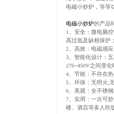
电磁小炒炉，
等等
电磁
小炒炉
的产品
1、
安全：微电脑控
高过低及缺相保护
2、
高效：电磁感应
3
、
智能化设计：五
276~450V之间
4
、
节能：不存在热
5
、
环保：无明火
,
6
、
美观：全不锈钢
7
、
实用：一次可炒
楼、
酒店等多人吃