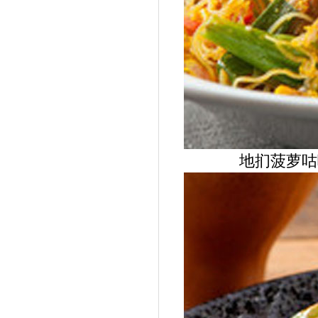
地扪菠萝咕