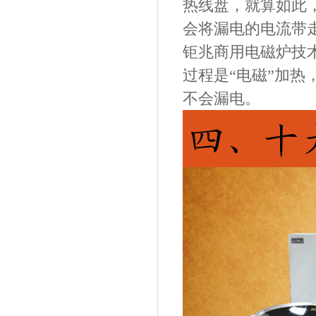
热线盘，就算如此
会将漏电的电流带
钜兆
商用电磁炉技
过程是
“电磁”加
不会漏电。