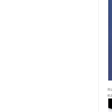
中
而
机