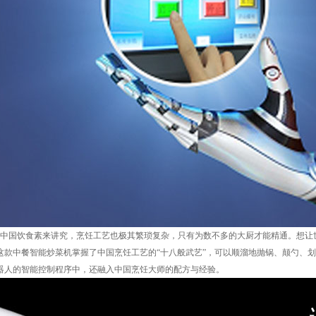
国饮食素来讲究，烹饪工艺也极其繁琐复杂，只有为数不多的大厨才能精通。想让
这款中餐
智能炒菜机
掌握了中国烹饪工艺的
“十八般武艺”，可以顺溜地
抛
锅、颠勺、划
器人的智能控制程序中，还融入中国烹饪大师的配方与经验。