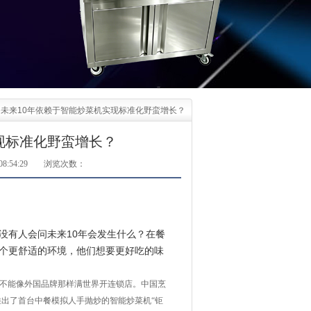
未来10年依赖于智能炒菜机实现标准化野蛮增长？
现标准化野蛮增长？
8:54:29
浏览次数：
没有人会问未来10年会发生什么？在餐
一个更舒适的环境，他们想要更好吃的味
却不能像外国品牌那样满世界开连锁店。中国烹
推出了首台中餐
模拟人手抛炒的
智能炒菜机
“
钜