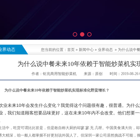
业界动态
您当前的位置：
首页
»
新闻中心
»
业界动态
»
为什么说中餐
为什么说中餐未来10年依赖于智能炒菜机实
作者：钜兆商用智能炒菜机
来源：原创
时间：2019-08-26 0
为什么说中餐未来
10年依赖于智能炒菜机实现标准化野蛮增长？
饮业未来10年会发生什么变化？我觉得这个问题很有趣，很普通。为什么
业，我们知道顾客想要品味更好，这在未来10年内不会改变。他们想要
。
生活中，吃货可谓比比皆是，但是敢自称大厨的却寥.寥.无.几呀。中国美食满大街，
博大精深，咱一般人都掌握不好更别说外国人了。但深圳一家公司居然挑战不可能，