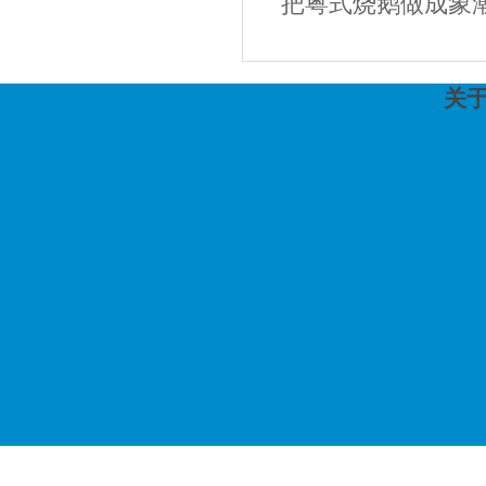
把粤式烧鹅做成象潮
关