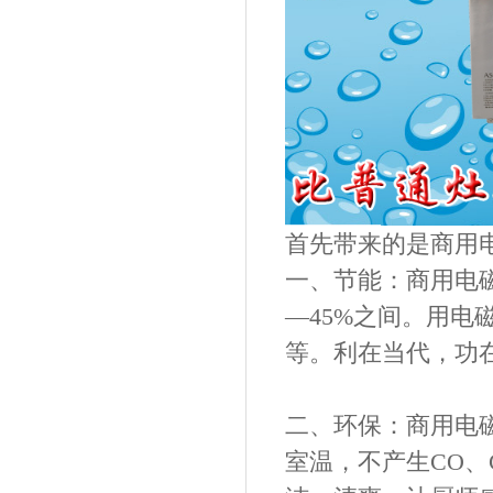
首先带来的是商用
一、节能：商用电磁
—45%之间。用
等。利在当代，功
二、环保：商用电
室温，不产生CO、