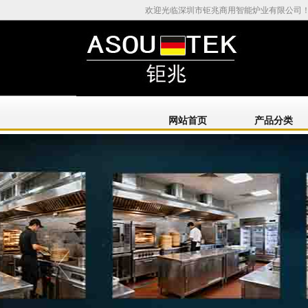
欢迎光临深圳市钜兆商用智能炉业有限公司
网站首页
产品分类