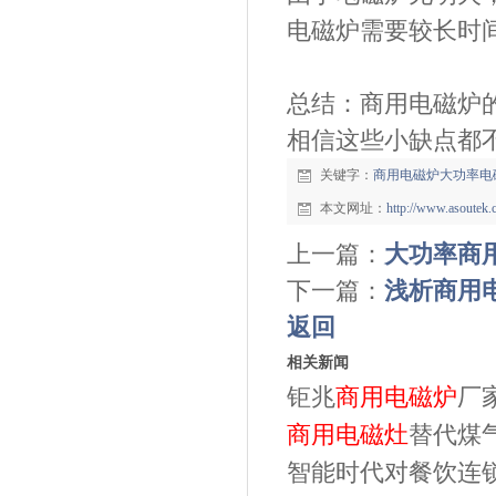
电磁炉需要较长时
总结：商用电磁炉
相信这些小缺点都
关键字：
商用电磁炉大功率电
本文网址：
http://www.asoutek
上一篇：
大功率商
下一篇：
浅析商用
返回
相关新闻
钜兆
商用电磁炉
厂
商用电磁灶
替代煤
智能时代对餐饮连锁