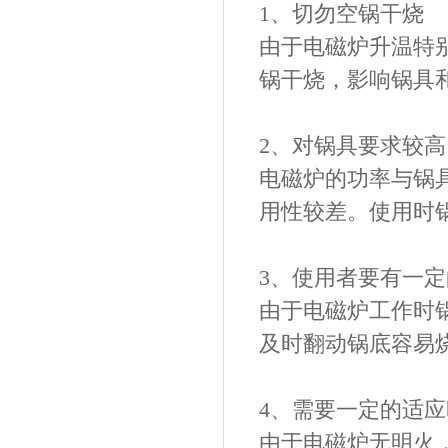
1、切勿空锅干烧
由于电磁炉升温特
锅干烧，影响锅具
2、对锅具要求较高
电磁炉的功率与锅
用性较差。使用时
3、使用者要有一
由于电磁炉工作时
及时翻动锅底容易
4、需要一定的适应
由于电磁炉无明火