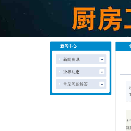
新闻中心
新闻资讯
业界动态
常见问题解答
太
新