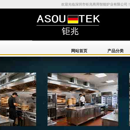
欢迎光临深圳市钜兆商用智能炉业有限公司
网站首页
产品分类