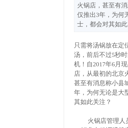
火锅店，甚至有消
仅推出3年，为何
士，都会对其如此
只需将
汤锅
放在定
汤
，前后不过
5
秒时
机
！自
2017
年
6月
店
，从最初的
北京
甚至有消息称
小县
年，为何无论是
大
其如此关注？
火锅店
管理人