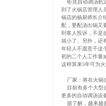
钜兆自动调汤机
到了
火锅店
管理人
锅店的杨厨师长
介
配，
要
配汤出锅
又
到客人投诉，不是
就小了。另外，还
年轻人不愿意干这
初的二个人工作量
这样算来
5年可为
火
厂家：将在
火锅
目前
有多个大型
更多的自动调汤
设
据了解，越来越