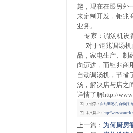
趣，
现在在跟另外
来定制开发，钜兆
业务。
专家：
调汤机
设
对于
钜兆调汤机
品，家电生产、制
向迈进，而
钜兆商
自动调汤机
，节省
汤，解决店与店之
详情了解http://www.as
关键字：
自动调汤机
自动打汤
本文网址：
http://www.asoutek
上一篇：
为何厨房