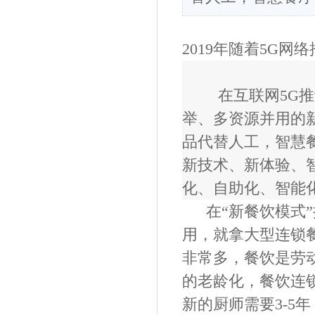
2019
年随着
5G
网络
在互联网
5G
推
举、多资源并用的
品代替人工，智慧
新技术、新体验、
化、自助化、智能
在
“新餐饮模式”
用，就
拿
大型
连锁
非常多，
餐饮是劳
的老龄化，餐饮连
新的厨师需要
3-5
年